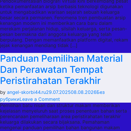
Pendokumentasian biografi virtual kini berkembang pesat
Tren
ketika pemanfaatan arsip berbasis teknologi digunakan
Pembuatan
untuk mengabadikan warisan sejarah sebuah keluarga
Profil
besar secara permanen. Fenomena tren pembuatan arsip
Kenangan
kenangan modern ini memberikan cara baru dalam
merekam perjalanan hidup, silsilah keluarga, serta pesan-
Digital
pesan bermakna dari anggota keluarga yang telah
Untuk
berpulang. Dengan memanfaatkan platform digital, rekam
Warisan
jejak kenangan mendiang tidak […]
Sejarah
Panduan Pemilihan Material
Keluarga
Dan Perawatan Tempat
Peristirahatan Terakhir
by
angel-skorbi44.ru
29.07.2025
08.08.2026
Без
on
рубрики
Leave a Comment
Pemilihan batu nisan dan struktur makam memberikan
Panduan
kejelasan menyeluruh saat proses penentuan bahan serta
Pemilihan
perencanaan pemeliharaan area peristirahatan terakhir
Material
keluarga dilakukan secara bijaksana. Pemahaman
Dan
mengenai panduan pemilihan bahan bangunan makam