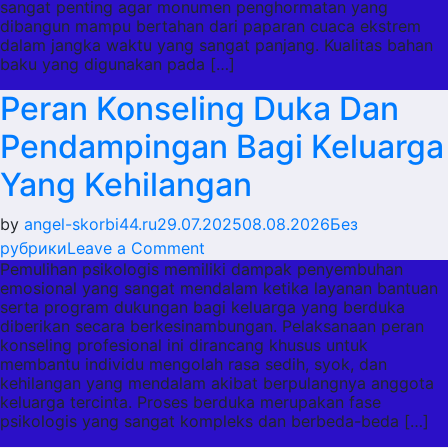
sangat penting agar monumen penghormatan yang
Perawatan
dibangun mampu bertahan dari paparan cuaca ekstrem
Tempat
dalam jangka waktu yang sangat panjang. Kualitas bahan
Peristirahatan
baku yang digunakan pada […]
Terakhir
Peran Konseling Duka Dan
Pendampingan Bagi Keluarga
Yang Kehilangan
by
angel-skorbi44.ru
29.07.2025
08.08.2026
Без
on
рубрики
Leave a Comment
Pemulihan psikologis memiliki dampak penyembuhan
Peran
emosional yang sangat mendalam ketika layanan bantuan
Konseling
serta program dukungan bagi keluarga yang berduka
Duka
diberikan secara berkesinambungan. Pelaksanaan peran
Dan
konseling profesional ini dirancang khusus untuk
membantu individu mengolah rasa sedih, syok, dan
Pendampingan
kehilangan yang mendalam akibat berpulangnya anggota
Bagi
keluarga tercinta. Proses berduka merupakan fase
Keluarga
psikologis yang sangat kompleks dan berbeda-beda […]
Yang