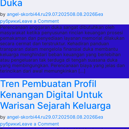
Duka
by
angel-skorbi44.ru
29.07.2025
08.08.2026
Без
on
рубрики
Leave a Comment
Perencanaan anggaran duka sangat dibutuhkan oleh
Panduan
masyarakat ketika penyusunan rincian keuangan prosesi
Transparan
pemakaman dan penyediaan layanan memorial dilakukan
Mempersiapkan
secara cermat dan terstruktur. Kehadiran panduan
Estimasi
transparan dalam mengelola finansial duka membantu
keluarga menghindari beban keuangan yang berlebihan
Biaya
atau pengeluaran tak terduga di tengah suasana duka
Layanan
yang membingungkan. Perencanaan biaya yang jelas dan
Memorial
terincikan dari awal memungkinkan […]
Duka
Tren Pembuatan Profil
Kenangan Digital Untuk
Warisan Sejarah Keluarga
by
angel-skorbi44.ru
29.07.2025
08.08.2026
Без
on
рубрики
Leave a Comment