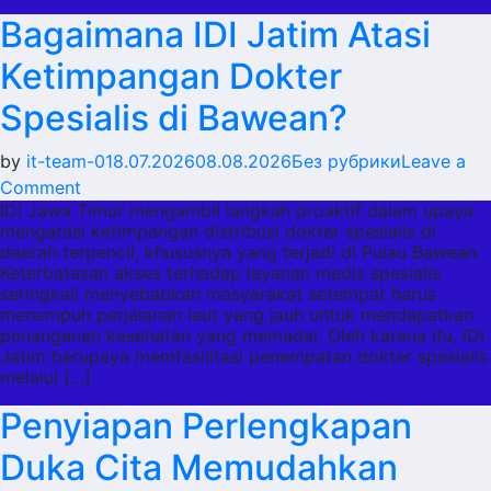
Rangkaian
Bagaimana IDI Jatim Atasi
Bunga
Ketimpangan Dokter
Spesialis di Bawean?
by
it-team-0
18.07.2026
08.08.2026
Без рубрики
Leave a
on
Comment
IDI Jawa Timur mengambil langkah proaktif dalam upaya
Bagaimana
mengatasi ketimpangan distribusi dokter spesialis di
IDI
daerah terpencil, khususnya yang terjadi di Pulau Bawean.
Jatim
Keterbatasan akses terhadap layanan medis spesialis
Atasi
seringkali menyebabkan masyarakat setempat harus
menempuh perjalanan laut yang jauh untuk mendapatkan
Ketimpangan
penanganan kesehatan yang memadai. Oleh karena itu, IDI
Dokter
Jatim berupaya memfasilitasi penempatan dokter spesialis
Spesialis
melalui […]
di
Penyiapan Perlengkapan
Bawean?
Duka Cita Memudahkan