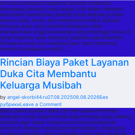
Armada kendaraan pengantar jenazah antarkota
Kesiapan
memegang peranan yang sangat vital dalam melayani
Armada
kebutuhan pemindahan jenazah lintas wilayah provinsi
Kendaraan
secara cepat, aman, dan menghormati etika. Banyak
Khusus
keluarga duka yang memiliki keinginan untuk
memakamkan anggota keluarga yang meninggal dunia di
Pengantar
tanah kelahiran atau kampung halaman asal almarhum.
Jenazah
Perjalanan jarak jauh melintasi jalur darat antarkota
Antarkota
menuntut kesiapan kondisi […]
Rincian Biaya Paket Layanan
Duka Cita Membantu
Keluarga Musibah
by
angel-skorbi44.ru
07.08.2025
08.08.2026
Без
on
рубрики
Leave a Comment
Biaya paket layanan duka cita merupakan informasi
Rincian
keuangan yang sangat krusial bagi keluarga yang sedang
Biaya
berduka agar dapat mengurus prosesi pemakaman
Paket
almarhum dengan tenang dan bermartabat. Datangnya
Layanan
musibah kematian yang mendadak sering kali membuat