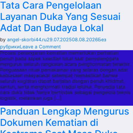
Tata Cara Pengelolaan
Kehilangan
Layanan Duka Yang Sesuai
Adat Dan Budaya Lokal
by
angel-skorbi44.ru
29.07.2025
08.08.2026
Без
on
рубрики
Leave a Comment
Prosesi penanganan kematian memerlukan perhatian
Tata
penuh pada aspek kearifan lokal saat penyelenggara
Cara
mengurus seluruh rangkaian acara penghormatan terakhir.
Pengelolaan
Penguasaan ritual pemakaman yang selaras dengan adat
Layanan
kebiasaan masyarakat setempat memastikan bahwa
seluruh kegiatan dapat berjalan dengan penuh khidmat,
Duka
santun, serta menghormati tradisi leluhur. Penyedia tata
Yang
cara duka tidak hanya bertindak sebagai pengelola teknis
Sesuai
logistik, melainkan juga […]
Adat
Panduan Lengkap Mengurus
Dan
Budaya
Dokumen Kematian di
Lokal