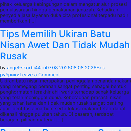
pihak keluarga kebingungan dalam mengatur alur prosesi
Duka
pemulasaraan hingga pemakaman jenazah. Kehadiran
Cita
penyedia jasa layanan duka cita profesional terpadu hadir
Membantu
memberikan […]
Keluarga
Tips Memilih Ukiran Batu
Musibah
Nisan Awet Dan Tidak Mudah
Rusak
by
angel-skorbi44.ru
07.08.2025
08.08.2026
Без
on
рубрики
Leave a Comment
Ukiran batu nisan merupakan peninggalan penanda makam
Tips
yang memegang peranan sangat penting sebagai bentuk
Memilih
penghormatan terakhir ahli waris terhadap sanak keluarga
Ukiran
yang telah meninggal dunia. Keberadaan prasasti nisan
Batu
yang tahan lama dan tidak mudah rusak sangat penting
agar identitas almarhum serta lokasi makam tetap dapat
Nisan
dikenali hingga puluhan tahun. Di pasaran, terdapat
Awet
beragam pilihan material […]
Dan
Tidak