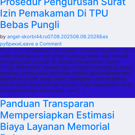
Prosedur Pengurusan Surat
Mudah
Izin Pemakaman Di TPU
Rusak
Bebas Pungli
by
angel-skorbi44.ru
07.08.2025
08.08.2026
Без
on
рубрики
Leave a Comment
Surat izin pemakaman merupakan dokumen legalitas resmi
Prosedur
yang wajib diurus oleh pihak keluarga duka saat hendak
Pengurusan
menguburkan jenazah di Tempat Pemakaman Umum
Surat
(TPU). Pemerintah daerah saat ini telah memangkas rantai
Izin
birokrasi pengurusan perizinan makam guna memberikan
pelayanan publik yang cepat, transparan, dan terbebas
Pemakaman
dari praktek pungutan liar (pungli). Bagi masyarakat yang
Di
sedang berduka, kemudahan dan […]
TPU
Panduan Transparan
Bebas
Pungli
Mempersiapkan Estimasi
Biaya Layanan Memorial