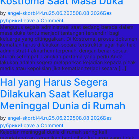
Kostroma Saat Masa Duka
by
angel-skorbi44.ru
25.06.2025
08.08.2026
Без
on
рубрики
Leave a Comment
Mengurus segala administrasi saat sedang berada dalam
Panduan
masa duka tentu menjadi tantangan tersendiri bagi
Lengkap
keluarga yang ditinggalkan. Di Kostroma, proses dokumen
Mengurus
kematian harus dilakukan secara terstruktur agar hak-hak
Dokumen
administratif almarhum terpenuhi dengan benar sesuai
aturan setempat. Langkah pertama yang perlu Anda
Kematian
lakukan adalah segera melaporkan kejadian kepada pihak
di
medis atau kepolisian jika kematian terjadi secara […]
Kostroma
Hal yang Harus Segera
Saat
Masa
Dilakukan Saat Keluarga
Duka
Meninggal Dunia di Rumah
by
angel-skorbi44.ru
25.06.2025
08.08.2026
Без
on
рубрики
Leave a Comment
Kejadian meninggal dunia di rumah sering kali
Hal
mendatangkan kepanikan bagi pihak keluarga yang tidak