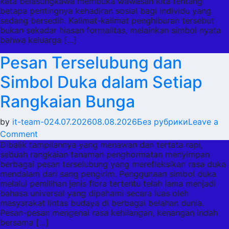
Karangan
kata belasungkawa membuka wawasan kita tentang
betapa pentingnya kehadiran sosial bagi individu yang
Kata
sedang bersedih. Kalimat-kalimat penghiburan tersebut
Belasungkawa
bukan sekadar hiasan formalitas, melainkan simbol nyata
untuk
bahwa keluarga […]
Keluarga
Pesan Terselubung dan
Berduka
Simbol Duka dalam Setiap
Rangkaian Bunga
by
it-team-0
24.07.2026
08.08.2026
Без рубрики
Leave a
on
Comment
Dibalik tampilannya yang menawan dan tertata rapi,
Pesan
sebuah rangkaian tanaman penghormatan menyimpan
Terselubung
berbagai pesan terselubung yang merefleksikan rasa duka
dan
mendalam dari sang pengirim. Penggunaan simbol duka
Simbol
melalui pemilihan jenis flora tertentu telah lama menjadi
bahasa universal yang dipahami secara luas oleh
Duka
masyarakat lintas budaya di berbagai belahan dunia.
dalam
Pesan-pesan mengenai rasa kehilangan, kenangan indah
Setiap
bersama […]