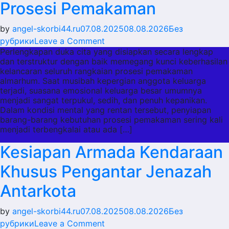
Prosesi Pemakaman
by
angel-skorbi44.ru
07.08.2025
08.08.2026
Без
on
рубрики
Leave a Comment
Perlengkapan duka cita yang disiapkan secara lengkap
Penyiapan
dan terstruktur dengan baik memegang kunci keberhasilan
Perlengkapan
kelancaran seluruh rangkaian prosesi pemakaman
Duka
almarhum. Saat musibah kepergian anggota keluarga
Cita
terjadi, suasana emosional keluarga besar umumnya
menjadi sangat terpukul, sedih, dan penuh kepanikan.
Memudahkan
Dalam kondisi mental yang rentan tersebut, penyiapan
Prosesi
barang-barang kebutuhan prosesi pemakaman sering kali
Pemakaman
menjadi terbengkalai atau ada […]
Kesiapan Armada Kendaraan
Khusus Pengantar Jenazah
Antarkota
by
angel-skorbi44.ru
07.08.2025
08.08.2026
Без
on
рубрики
Leave a Comment