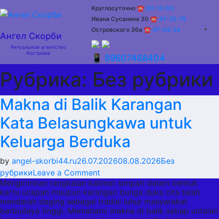
Skip
Круглосуточно
☎ 30-10-93
to
Ивана Сусанина 30
☎
47-25-75
content
Островского 36а
☎
47-02-24
Ангел Скорби
Ритуальное агентство
Кострома
📱 89607468404
Рубрика:
Без рубрики
Makna di Balik Karangan
Kata Belasungkawa untuk
Keluarga Berduka
by
angel-skorbi44.ru
26.07.2026
08.08.2026
Без
on
рубрики
Leave a Comment
Mengirimkan rangkaian kalimat simpati dalam bentuk
Makna
kartu ucapan maupun karangan bunga duka cita telah
di
mendarah daging sebagai tradisi luhur masyarakat
Balik
berbudaya tinggi. Memahami makna di balik setiap untaian