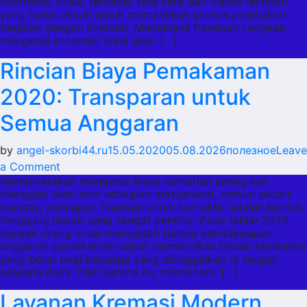
Pemakaman
Kostroma, Rusia, terdapat tata cara dan tradisi tertentu
yang harus diikuti untuk memastikan proses perpisahan
di
berjalan dengan khidmat. Memahami Panduan Lengkap
Kostroma:
mengenai prosedur lokal akan […]
Mudah
Rincian Biaya Pemakaman
dan
Penuh
2020: Transparan untuk
Hormat
Semua Anggaran
by
angel-skorbi44.ru
15.05.2020
05.08.2026
полезное
Leave
on
a Comment
Membicarakan mengenai biaya kematian sering kali
Rincian
dianggap tabu oleh sebagian masyarakat, namun secara
Biaya
realistis, persiapan finansial untuk hari akhir adalah bentuk
Pemakaman
tanggung jawab yang sangat penting. Pada tahun 2020,
2020:
banyak orang mulai menyadari bahwa ketidaksiapan
anggaran pemakaman dapat memberikan beban tambahan
Transparan
yang berat bagi keluarga yang ditinggalkan di tengah
untuk
suasana duka. Oleh karena itu, memahami […]
Semua
Layanan Kremasi Modern
Anggaran