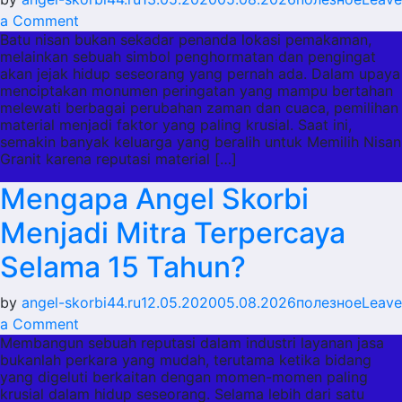
on
a Comment
Batu nisan bukan sekadar penanda lokasi pemakaman,
Memilih
melainkan sebuah simbol penghormatan dan pengingat
Nisan
akan jejak hidup seseorang yang pernah ada. Dalam upaya
Granit
menciptakan monumen peringatan yang mampu bertahan
Berkualitas:
melewati berbagai perubahan zaman dan cuaca, pemilihan
material menjadi faktor yang paling krusial. Saat ini,
Kenangan
semakin banyak keluarga yang beralih untuk Memilih Nisan
Abadi
Granit karena reputasi material […]
untuk
Mengapa Angel Skorbi
yang
Terkasih
Menjadi Mitra Terpercaya
Selama 15 Tahun?
by
angel-skorbi44.ru
12.05.2020
05.08.2026
полезное
Leave
on
a Comment
Membangun sebuah reputasi dalam industri layanan jasa
Mengapa
bukanlah perkara yang mudah, terutama ketika bidang
Angel
yang digeluti berkaitan dengan momen-momen paling
Skorbi
krusial dalam hidup seseorang. Selama lebih dari satu