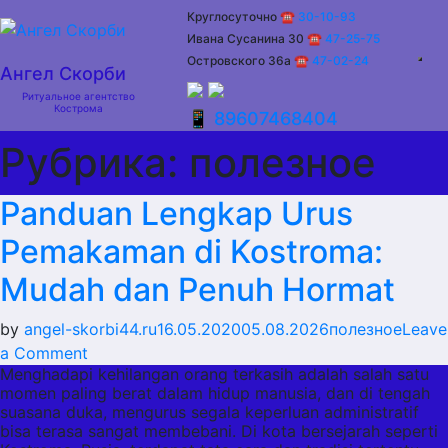
Skip
Круглосуточно
☎ 30-10-93
to
Ивана Сусанина 30
☎
47-25-75
content
Островского 36а
☎
47-02-24
Ангел Скорби
Ритуальное агентство
Кострома
📱 89607468404
Рубрика:
полезное
Panduan Lengkap Urus
Pemakaman di Kostroma:
Mudah dan Penuh Hormat
by
angel-skorbi44.ru
16.05.2020
05.08.2026
полезное
Leave
on
a Comment
Menghadapi kehilangan orang terkasih adalah salah satu
Panduan
momen paling berat dalam hidup manusia, dan di tengah
Lengkap
suasana duka, mengurus segala keperluan administratif
Urus
bisa terasa sangat membebani. Di kota bersejarah seperti