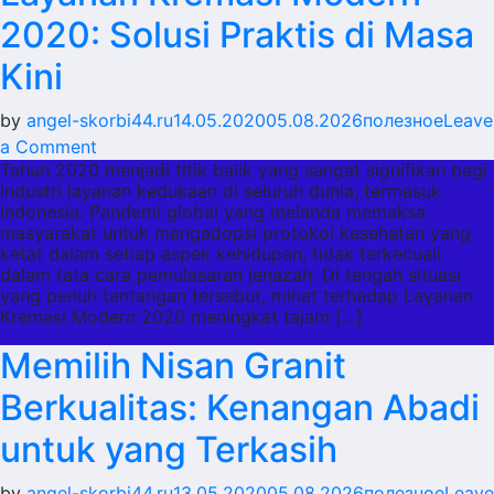
2020: Solusi Praktis di Masa
Kini
by
angel-skorbi44.ru
14.05.2020
05.08.2026
полезное
Leave
on
a Comment
Tahun 2020 menjadi titik balik yang sangat signifikan bagi
Layanan
industri layanan kedukaan di seluruh dunia, termasuk
Kremasi
Indonesia. Pandemi global yang melanda memaksa
Modern
masyarakat untuk mengadopsi protokol kesehatan yang
2020:
ketat dalam setiap aspek kehidupan, tidak terkecuali
dalam tata cara pemulasaran jenazah. Di tengah situasi
Solusi
yang penuh tantangan tersebut, minat terhadap Layanan
Praktis
Kremasi Modern 2020 meningkat tajam […]
di
Memilih Nisan Granit
Masa
Kini
Berkualitas: Kenangan Abadi
untuk yang Terkasih
by
angel-skorbi44.ru
13.05.2020
05.08.2026
полезное
Leave