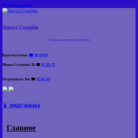
Skip to content
Ангел Скорби
Ритуальное агентство Кострома
Круглосуточно
☎ 30-10-93
Ивана Сусанина 30
☎
47-25-75
Островского 36а
☎
47-02-24
📱 89607468404
Главное