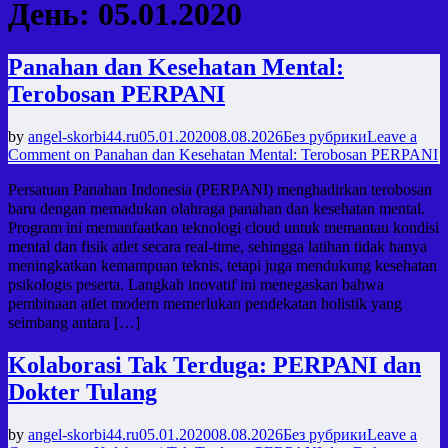
День:
05.01.2020
Panahan dan Kesehatan Mental:
Terobosan PERPANI
by
angel-skorbi44.ru
05.01.2020
08.08.2026
Без рубрики
Leave a
Comment
on Panahan dan Kesehatan Mental: Terobosan PERPANI
Persatuan Panahan Indonesia (PERPANI) menghadirkan terobosan
baru dengan memadukan olahraga panahan dan kesehatan mental.
Program ini memanfaatkan teknologi cloud untuk memantau kondisi
mental dan fisik atlet secara real-time, sehingga latihan tidak hanya
meningkatkan kemampuan teknis, tetapi juga mendukung kesehatan
psikologis peserta. Langkah inovatif ini menegaskan bahwa
pembinaan atlet modern memerlukan pendekatan holistik yang
seimbang antara […]
Kolaborasi Tak Terduga: PERPANI dan
Dokter Tulang
by
angel-skorbi44.ru
05.01.2020
08.08.2026
Без рубрики
Leave a