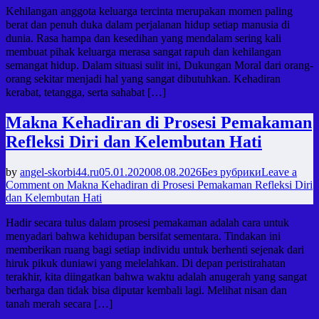
Kehilangan anggota keluarga tercinta merupakan momen paling
berat dan penuh duka dalam perjalanan hidup setiap manusia di
dunia. Rasa hampa dan kesedihan yang mendalam sering kali
membuat pihak keluarga merasa sangat rapuh dan kehilangan
semangat hidup. Dalam situasi sulit ini, Dukungan Moral dari orang-
orang sekitar menjadi hal yang sangat dibutuhkan. Kehadiran
kerabat, tetangga, serta sahabat […]
Makna Kehadiran di Prosesi Pemakaman
Refleksi Diri dan Kelembutan Hati
by
angel-skorbi44.ru
05.01.2020
08.08.2026
Без рубрики
Leave a
Comment
on Makna Kehadiran di Prosesi Pemakaman Refleksi Diri
dan Kelembutan Hati
Hadir secara tulus dalam prosesi pemakaman adalah cara untuk
menyadari bahwa kehidupan bersifat sementara. Tindakan ini
memberikan ruang bagi setiap individu untuk berhenti sejenak dari
hiruk pikuk duniawi yang melelahkan. Di depan peristirahatan
terakhir, kita diingatkan bahwa waktu adalah anugerah yang sangat
berharga dan tidak bisa diputar kembali lagi. Melihat nisan dan
tanah merah secara […]