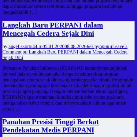
memanfaatkan teknologi cloud, data latihan dan progres rehabilitasi
dapat dimonitor secara real-time, sehingga program pemulihan
menjadi lebih […]
Langkah Baru PERPANI dalam
Mencegah Cedera Sejak Dini
by
angel-skorbi44.ru
05.01.2020
08.08.2026
Без рубрики
Leave a
Comment
on Langkah Baru PERPANI dalam Mencegah Cedera
Sejak Dini
Persatuan Panahan Indonesia (PERPANI) kembali menunjukkan
inovasi dalam pembinaan atlet dengan meluncurkan program
pencegahan cedera sejak dini yang terintegrasi ke cloud. Program ini
menekankan pentingnya kesehatan fisik atlet sebagai fondasi untuk
prestasi jangka panjang. Dengan memanfaatkan teknologi digital,
PERPANI dapat memantau kondisi tubuh atlet secara real-time,
menganalisis risiko cedera, dan menyesuaikan latihan agar aman
serta […]
Panahan Presisi Tinggi Berkat
Pendekatan Medis PERPANI