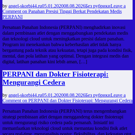
by
angel-skorbi44.ru
05.01.2020
08.08.2026
Без рубрики
Leave a
Comment
on Panahan Presisi Tinggi Berkat Pendekatan Medis
PERPANI
Persatuan Panahan Indonesia (PERPANI) menghadirkan inovasi
dalam pembinaan atlet dengan menggabungkan pendekatan medis
dan teknologi cloud untuk meningkatkan presisi dalam panahan.
Program ini menekankan bahwa keberhasilan atlet tidak hanya
bergantung pada teknik atau kekuatan, tetapi juga pada kondisi fisik,
mental, dan pola latihan yang optimal. Dengan integrasi medis dan
digital, latihan panahan kini lebih aman, […]
PERPANI dan Dokter Fisioterapi:
Mengurangi Cedera
by
angel-skorbi44.ru
05.01.2020
08.08.2026
Без рубрики
Leave a
Comment
on PERPANI dan Dokter Fisioterapi: Mengurangi Cedera
Persatuan Panahan Indonesia (PERPANI) terus mengembangkan
strategi pembinaan atlet dengan menggandeng dokter fisioterapi
untuk mengurangi risiko cedera pada pemanah. Inisiatif ini
memanfaatkan teknologi cloud untuk memantau kondisi fisik atlet
secara real-time, menganalisis postur, fleksibilitas, dan kekuatan otot,