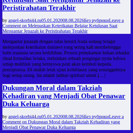
Peristirahatan Terakhir
by
angel-skorbi44.ru
05.01.2020
08.08.2026
Без рубрики
Leave a
Comment
on Melepaskan Keterikatan Belajar Ketulusan Saat
Mengantar Jenazah ke Peristirahatan Terakhir
Mengantar jenazah dengan tulus berarti Anda sedang belajar
melepaskan keterikatan duniawi yang sering kali membelenggu
batin manusia secara berlebihan. Prosesi pemakaman bukan sekadar
ritual formalitas belaka, melainkan sebuah pengingat nyata bahwa
setiap makhluk yang bernyawa pasti akan kembali kepada
penciptanya. Di sinilah letak ujian keikhlasan yang sesungguhnya
bagi setiap orang. Ini adalah latihan spiritual untuk […]
Dukungan Moral dalam Takziah
Kehadiran yang Menjadi Obat Penawar
Duka Keluarga
by
angel-skorbi44.ru
05.01.2020
08.08.2026
Без рубрики
Leave a
Comment
on Dukungan Moral dalam Takziah Kehadiran yang
Menjadi Obat Penawar Duka Keluarga