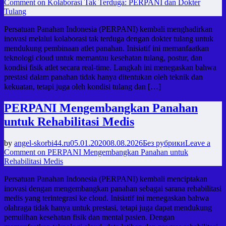
Comment
on Kolaborasi Tak Terduga: PERPANI dan Dokter
Tulang
Persatuan Panahan Indonesia (PERPANI) kembali menghadirkan
inovasi melalui kolaborasi tak terduga dengan dokter tulang untuk
mendukung pembinaan atlet panahan. Inisiatif ini memanfaatkan
teknologi cloud untuk memantau kesehatan tulang, postur, dan
kondisi fisik atlet secara real-time. Langkah ini menegaskan bahwa
prestasi dalam panahan tidak hanya ditentukan oleh teknik dan
kekuatan, tetapi juga oleh kondisi tulang dan […]
PERPANI Mengembangkan Panahan
untuk Rehabilitasi Medis
by
angel-skorbi44.ru
05.01.2020
08.08.2026
Без рубрики
Leave a
Comment
on PERPANI Mengembangkan Panahan untuk
Rehabilitasi Medis
Persatuan Panahan Indonesia (PERPANI) kembali menciptakan
inovasi dengan mengembangkan panahan sebagai sarana rehabilitasi
medis yang terintegrasi ke cloud. Inisiatif ini menegaskan bahwa
olahraga tidak hanya untuk prestasi, tetapi juga dapat mendukung
pemulihan kesehatan fisik dan mental pasien. Dengan