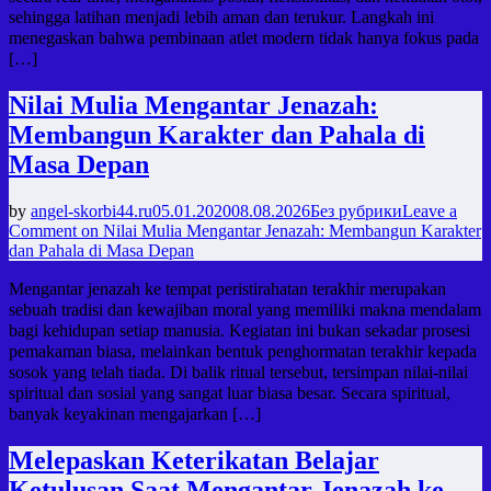
sehingga latihan menjadi lebih aman dan terukur. Langkah ini
menegaskan bahwa pembinaan atlet modern tidak hanya fokus pada
[…]
Nilai Mulia Mengantar Jenazah:
Membangun Karakter dan Pahala di
Masa Depan
by
angel-skorbi44.ru
05.01.2020
08.08.2026
Без рубрики
Leave a
Comment
on Nilai Mulia Mengantar Jenazah: Membangun Karakter
dan Pahala di Masa Depan
Mengantar jenazah ke tempat peristirahatan terakhir merupakan
sebuah tradisi dan kewajiban moral yang memiliki makna mendalam
bagi kehidupan setiap manusia. Kegiatan ini bukan sekadar prosesi
pemakaman biasa, melainkan bentuk penghormatan terakhir kepada
sosok yang telah tiada. Di balik ritual tersebut, tersimpan nilai-nilai
spiritual dan sosial yang sangat luar biasa besar. Secara spiritual,
banyak keyakinan mengajarkan […]
Melepaskan Keterikatan Belajar
Ketulusan Saat Mengantar Jenazah ke