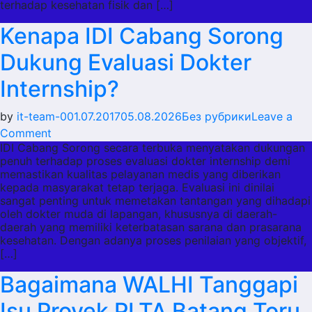
terhadap kesehatan fisik dan […]
Dokter
Kenapa IDI Cabang Sorong
PPDS
di
Dukung Evaluasi Dokter
Siak?
Internship?
by
it-team-0
01.07.2017
05.08.2026
Без рубрики
Leave a
on
Comment
IDI Cabang Sorong secara terbuka menyatakan dukungan
Kenapa
penuh terhadap proses evaluasi dokter internship demi
IDI
memastikan kualitas pelayanan medis yang diberikan
Cabang
kepada masyarakat tetap terjaga. Evaluasi ini dinilai
Sorong
sangat penting untuk memetakan tantangan yang dihadapi
oleh dokter muda di lapangan, khususnya di daerah-
Dukung
daerah yang memiliki keterbatasan sarana dan prasarana
Evaluasi
kesehatan. Dengan adanya proses penilaian yang objektif,
Dokter
[…]
Internship?
Bagaimana WALHI Tanggapi
Isu Proyek PLTA Batang Toru