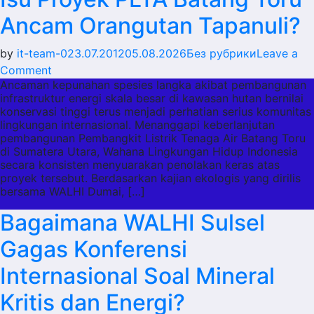
Ancam Orangutan Tapanuli?
by
it-team-0
23.07.2012
05.08.2026
Без рубрики
Leave a
on
Comment
Ancaman kepunahan spesies langka akibat pembangunan
Bagaimana
infrastruktur energi skala besar di kawasan hutan bernilai
WALHI
konservasi tinggi terus menjadi perhatian serius komunitas
Tanggapi
lingkungan internasional. Menanggapi keberlanjutan
Isu
pembangunan Pembangkit Listrik Tenaga Air Batang Toru
di Sumatera Utara, Wahana Lingkungan Hidup Indonesia
Proyek
secara konsisten menyuarakan penolakan keras atas
PLTA
proyek tersebut. Berdasarkan kajian ekologis yang dirilis
Batang
bersama WALHI Dumai, […]
Toru
Bagaimana WALHI Sulsel
Ancam
Orangutan
Gagas Konferensi
Tapanuli?
Internasional Soal Mineral
Kritis dan Energi?