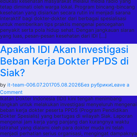
edukasi kesehatan masyarakat melalui media radio yang
IDI
tetap diminati oleh warga lokal. Program bincang-bincang
Cabang
kesehatan yang disiarkan secara rutin ini menjadi sarana
Bukittinggi
interaktif bagi dokter-dokter dari berbagai spesialisasi
untuk memberikan tips praktis mengenai pencegahan
Edukasi
penyakit serta pola hidup sehat. Dengan jangkauan siaran
Kesehatan
yang luas, pesan-pesan kesehatan dari IDI […]
Lewat
Apakah IDI Akan Investigasi
Radio?
Beban Kerja Dokter PPDS di
Siak?
by
it-team-0
06.07.2017
05.08.2026
Без рубрики
Leave a
on
Comment
Ikatan Dokter Indonesia (IDI) kini tengah menimbang
Apakah
langkah untuk melakukan investigasi menyeluruh mengenai
IDI
beban kerja dokter peserta PPDS (Program Pendidikan
Akan
Dokter Spesialis) yang bertugas di wilayah Siak. Laporan
Investigasi
mengenai jam kerja yang panjang dan kurangnya waktu
istirahat yang dialami oleh para dokter muda ini telah
Beban
menjadi perhatian serius organisasi, mengingat dampaknya
Kerja