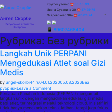
Skip
Круглосуточно
☎ 30-10-93
to
Ивана Сусанина 30
☎
47-25-75
content
Островского 36а
☎
47-02-24
Ангел Скорби
Ритуальное агентство
Кострома
📱 89607468404
Рубрика:
Без рубрики
Langkah Unik PERPANI
Mengedukasi Atlet soal Gizi
Medis
by
angel-skorbi44.ru
04.01.2020
05.08.2026
Без
on
рубрики
Leave a Comment
Persatuan Panahan Indonesia (PERPANI) mengambil
Langkah
langkah unik dengan menghadirkan edukasi gizi medis
Unik
bagi atlet, terintegrasi melalui teknologi cloud. Inisiatif ini
PERPANI
tidak hanya menekankan teknik latihan, tetapi juga fokus