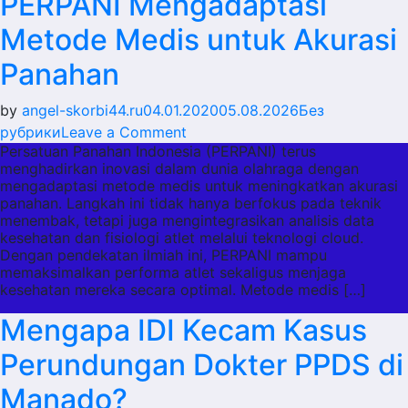
PERPANI Mengadaptasi
Metode Medis untuk Akurasi
Panahan
by
angel-skorbi44.ru
04.01.2020
05.08.2026
Без
on
рубрики
Leave a Comment
Persatuan Panahan Indonesia (PERPANI) terus
PERPANI
menghadirkan inovasi dalam dunia olahraga dengan
Mengadaptasi
mengadaptasi metode medis untuk meningkatkan akurasi
Metode
panahan. Langkah ini tidak hanya berfokus pada teknik
Medis
menembak, tetapi juga mengintegrasikan analisis data
kesehatan dan fisiologi atlet melalui teknologi cloud.
untuk
Dengan pendekatan ilmiah ini, PERPANI mampu
Akurasi
memaksimalkan performa atlet sekaligus menjaga
Panahan
kesehatan mereka secara optimal. Metode medis […]
Mengapa IDI Kecam Kasus
Perundungan Dokter PPDS di
Manado?