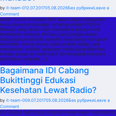
by
it-team-0
12.07.2017
05.08.2026
Без рубрики
Leave a
on
Comment
Ikatan Dokter Indonesia (IDI) secara tegas mengecam
Mengapa
keras kasus perundungan terhadap dokter PPDS di
IDI
Manado yang dinilai telah mencederai etika profesi
Kecam
kedokteran nasional. Perilaku perundungan dalam
Kasus
lingkungan pendidikan spesialis tidak hanya merugikan
kesehatan mental dokter peserta didik, tetapi juga
Perundungan
menurunkan kualitas pelayanan medis yang diberikan
Dokter
kepada pasien di rumah sakit. IDI menegaskan bahwa
PPDS
pendidikan spesialis […]
di
Bagaimana IDI Cabang
Manado?
Bukittinggi Edukasi
Kesehatan Lewat Radio?
by
it-team-0
09.07.2017
05.08.2026
Без рубрики
Leave a
on
Comment
IDI Cabang Bukittinggi terus berinovasi dalam memberikan
Bagaimana