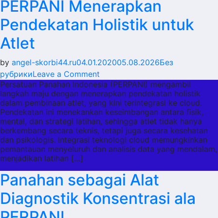
PERPANI Menerapkan
Pendekatan Holistik untuk
Atlet
by
angel-skorbi44.ru
04.01.2020
05.08.2026
Без
on
рубрики
Leave a Comment
Persatuan Panahan Indonesia (PERPANI) mengambil
PERPANI
langkah maju dengan menerapkan pendekatan holistik
Menerapkan
dalam pembinaan atlet, yang kini terintegrasi ke cloud.
Pendekatan
Pendekatan ini menekankan keseimbangan antara fisik,
Holistik
mental, dan strategi latihan, sehingga atlet tidak hanya
berkembang secara teknis, tetapi juga secara kesehatan
untuk
dan psikologis. Integrasi teknologi cloud memungkinkan
Atlet
pemantauan menyeluruh dan analisis data yang mendalam,
menjadikan latihan […]
Panahan sebagai Alat
Diagnostik Konsentrasi ala
PERPANI