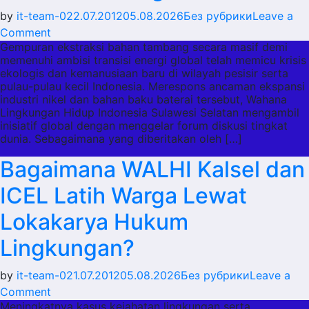
by
it-team-0
22.07.2012
05.08.2026
Без рубрики
Leave a
on
Comment
Gempuran ekstraksi bahan tambang secara masif demi
Bagaimana
memenuhi ambisi transisi energi global telah memicu krisis
WALHI
ekologis dan kemanusiaan baru di wilayah pesisir serta
Sulsel
pulau-pulau kecil Indonesia. Merespons ancaman ekspansi
Gagas
industri nikel dan bahan baku baterai tersebut, Wahana
Lingkungan Hidup Indonesia Sulawesi Selatan mengambil
Konferensi
inisiatif global dengan menggelar forum diskusi tingkat
Internasional
dunia. Sebagaimana yang diberitakan oleh […]
Soal
Bagaimana WALHI Kalsel dan
Mineral
Kritis
ICEL Latih Warga Lewat
dan
Energi?
Lokakarya Hukum
Lingkungan?
by
it-team-0
21.07.2012
05.08.2026
Без рубрики
Leave a
on
Comment
Meningkatnya kasus kejahatan lingkungan serta
Bagaimana