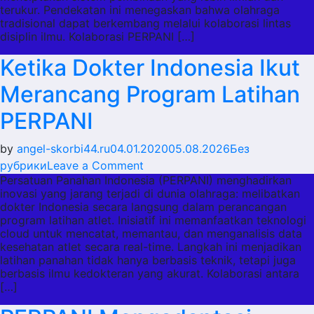
terukur. Pendekatan ini menegaskan bahwa olahraga
yang
tradisional dapat berkembang melalui kolaborasi lintas
Jarang
disiplin ilmu. Kolaborasi PERPANI […]
Dibahas
Ketika Dokter Indonesia Ikut
Merancang Program Latihan
PERPANI
by
angel-skorbi44.ru
04.01.2020
05.08.2026
Без
on
рубрики
Leave a Comment
Persatuan Panahan Indonesia (PERPANI) menghadirkan
Ketika
inovasi yang jarang terjadi di dunia olahraga: melibatkan
Dokter
dokter Indonesia secara langsung dalam perancangan
Indonesia
program latihan atlet. Inisiatif ini memanfaatkan teknologi
Ikut
cloud untuk mencatat, memantau, dan menganalisis data
kesehatan atlet secara real-time. Langkah ini menjadikan
Merancang
latihan panahan tidak hanya berbasis teknik, tetapi juga
Program
berbasis ilmu kedokteran yang akurat. Kolaborasi antara
Latihan
[…]
PERPANI