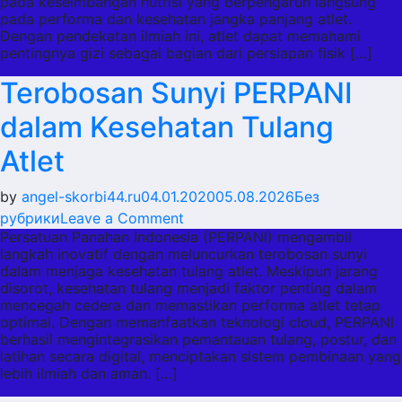
Mengedukasi
pada keseimbangan nutrisi yang berpengaruh langsung
pada performa dan kesehatan jangka panjang atlet.
Atlet
Dengan pendekatan ilmiah ini, atlet dapat memahami
soal
pentingnya gizi sebagai bagian dari persiapan fisik […]
Gizi
Terobosan Sunyi PERPANI
Medis
dalam Kesehatan Tulang
Atlet
by
angel-skorbi44.ru
04.01.2020
05.08.2026
Без
on
рубрики
Leave a Comment
Persatuan Panahan Indonesia (PERPANI) mengambil
Terobosan
langkah inovatif dengan meluncurkan terobosan sunyi
Sunyi
dalam menjaga kesehatan tulang atlet. Meskipun jarang
PERPANI
disorot, kesehatan tulang menjadi faktor penting dalam
dalam
mencegah cedera dan memastikan performa atlet tetap
optimal. Dengan memanfaatkan teknologi cloud, PERPANI
Kesehatan
berhasil mengintegrasikan pemantauan tulang, postur, dan
Tulang
latihan secara digital, menciptakan sistem pembinaan yang
Atlet
lebih ilmiah dan aman. […]