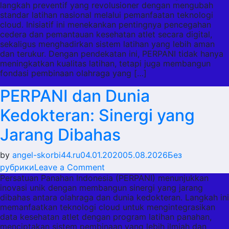
langkah preventif yang revolusioner dengan mengubah
Preventif
standar latihan nasional melalui pemanfaatan teknologi
PERPANI
cloud. Inisiatif ini menekankan pentingnya pencegahan
yang
cedera dan pemantauan kesehatan atlet secara digital,
sekaligus menghadirkan sistem latihan yang lebih aman
Mengubah
dan terukur. Dengan pendekatan ini, PERPANI tidak hanya
Standar
meningkatkan kualitas latihan, tetapi juga membangun
Latihan
fondasi pembinaan olahraga yang […]
Nasional
PERPANI dan Dunia
Kedokteran: Sinergi yang
Jarang Dibahas
by
angel-skorbi44.ru
04.01.2020
05.08.2026
Без
on
рубрики
Leave a Comment
Persatuan Panahan Indonesia (PERPANI) menunjukkan
PERPANI
inovasi unik dengan membangun sinergi yang jarang
dan
dibahas antara olahraga dan dunia kedokteran. Langkah ini
Dunia
memanfaatkan teknologi cloud untuk mengintegrasikan
Kedokteran:
data kesehatan atlet dengan program latihan panahan,
menciptakan sistem pembinaan yang lebih ilmiah dan
Sinergi