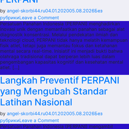
by
angel-skorbi44.ru
04.01.2020
05.08.2026
Без
on
рубрики
Leave a Comment
Persatuan Panahan Indonesia (PERPANI) menghadirkan
Panahan
inovasi unik dengan memanfaatkan panahan sebagai alat
sebagai
diagnostik konsentrasi. Melalui pendekatan ilmiah dan
Alat
teknologi cloud, PERPANI tidak hanya melatih kemampuan
Diagnostik
fisik atlet, tetapi juga memantau fokus dan ketahanan
mental secara real-time. Inisiatif ini menjadi bukti bahwa
Konsentrasi
olahraga tradisional dapat berperan lebih luas dalam
ala
pengembangan kapasitas kognitif dan kesehatan mental
PERPANI
atlet. […]
Langkah Preventif PERPANI
yang Mengubah Standar
Latihan Nasional
by
angel-skorbi44.ru
04.01.2020
05.08.2026
Без
on
рубрики
Leave a Comment
Persatuan Panahan Indonesia (PERPANI) mengambil
Langkah