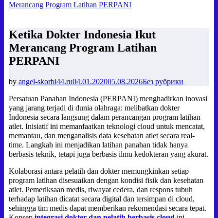
Merancang Program Latihan PERPANI
Ketika Dokter Indonesia Ikut
Merancang Program Latihan
PERPANI
by
angel-skorbi44.ru
04.01.2020
05.08.2026
Без рубрики
Persatuan Panahan Indonesia (PERPANI) menghadirkan inovasi
yang jarang terjadi di dunia olahraga: melibatkan dokter
Indonesia secara langsung dalam perancangan program latihan
atlet. Inisiatif ini memanfaatkan teknologi cloud untuk mencatat,
memantau, dan menganalisis data kesehatan atlet secara real-
time. Langkah ini menjadikan latihan panahan tidak hanya
berbasis teknik, tetapi juga berbasis ilmu kedokteran yang akurat.
Kolaborasi antara pelatih dan dokter memungkinkan setiap
program latihan disesuaikan dengan kondisi fisik dan kesehatan
atlet. Pemeriksaan medis, riwayat cedera, dan respons tubuh
terhadap latihan dicatat secara digital dan tersimpan di cloud,
sehingga tim medis dapat memberikan rekomendasi secara tepat.
Konsep
integrasi dokter dan pelatih berbasis cloud
ini