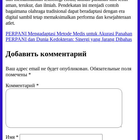
aman, terukur, dan ilmiah. Pendekatan ini menjadi contoh
bagaimana olahraga tradisional dapat beradaptasi dengan era
digital sambil tetap memaksimalkan performa dan kesejahteraan
atlet.
Навигация
PERPANI Mengadaptasi Metode Medis untuk Akurasi Panahan
PERPANI dan Dunia Kedokteran: Sinergi yang Jarang Dibahas
по
записям
Добавить комментарий
Ваш адрес email не будет опубликован.
Обязательные поля
помечены
*
Комментарий
*
Имя
*