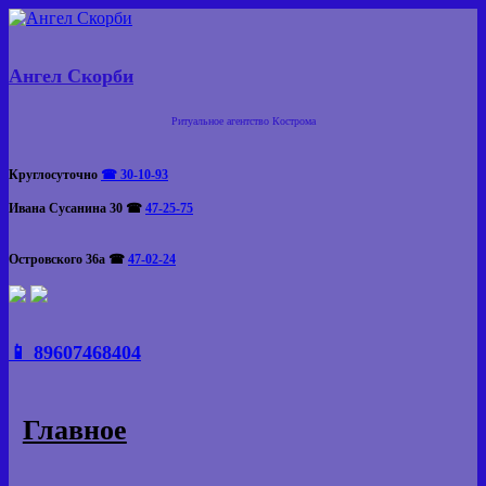
Skip
to
content
Ангел Скорби
Ритуальное агентство Кострома
Круглосуточно
☎ 30-10-93
Ивана Сусанина 30
☎
47-25-75
Островского 36а
☎
47-02-24
📱 89607468404
Главное