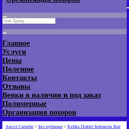
Search
for:
Главное
Услуги
Цены
Полезное
Контакты
Отзывы
Венки в наличии и под заказ
Полимерные
Организация похорон
Ангел Скорби
>
Без рубрики
>
Ketika Dokter Indonesia Ikut