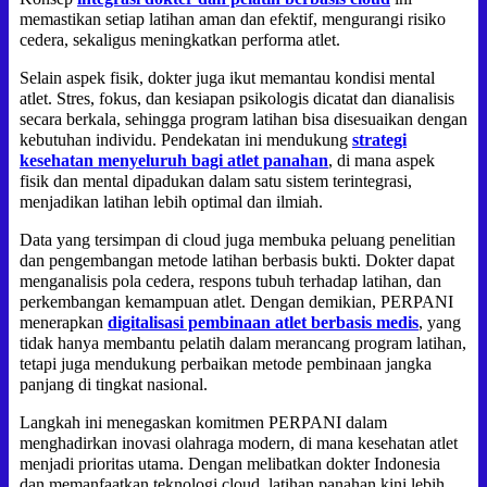
memastikan setiap latihan aman dan efektif, mengurangi risiko
cedera, sekaligus meningkatkan performa atlet.
Selain aspek fisik, dokter juga ikut memantau kondisi mental
atlet. Stres, fokus, dan kesiapan psikologis dicatat dan dianalisis
secara berkala, sehingga program latihan bisa disesuaikan dengan
kebutuhan individu. Pendekatan ini mendukung
strategi
kesehatan menyeluruh bagi atlet panahan
, di mana aspek
fisik dan mental dipadukan dalam satu sistem terintegrasi,
menjadikan latihan lebih optimal dan ilmiah.
Data yang tersimpan di cloud juga membuka peluang penelitian
dan pengembangan metode latihan berbasis bukti. Dokter dapat
menganalisis pola cedera, respons tubuh terhadap latihan, dan
perkembangan kemampuan atlet. Dengan demikian, PERPANI
menerapkan
digitalisasi pembinaan atlet berbasis medis
, yang
tidak hanya membantu pelatih dalam merancang program latihan,
tetapi juga mendukung perbaikan metode pembinaan jangka
panjang di tingkat nasional.
Langkah ini menegaskan komitmen PERPANI dalam
menghadirkan inovasi olahraga modern, di mana kesehatan atlet
menjadi prioritas utama. Dengan melibatkan dokter Indonesia
dan memanfaatkan teknologi cloud, latihan panahan kini lebih