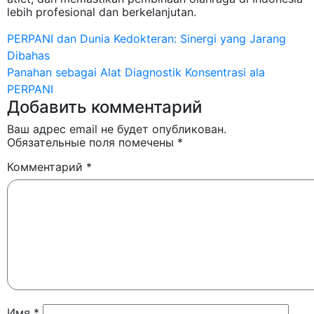
lebih profesional dan berkelanjutan.
Навигация
PERPANI dan Dunia Kedokteran: Sinergi yang Jarang
Dibahas
по
Panahan sebagai Alat Diagnostik Konsentrasi ala
записям
PERPANI
Добавить комментарий
Ваш адрес email не будет опубликован.
Обязательные поля помечены
*
Комментарий
*
Имя
*