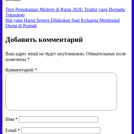
Навигация
Tren Pemakaman Modern di Rusia 2026: Tradisi yang Berpadu
Teknologi
по
Hal yang Harus Segera Dilakukan Saat Keluarga Meninggal
записям
Dunia di Rumah
Добавить комментарий
Ваш адрес email не будет опубликован.
Обязательные поля
помечены
*
Комментарий
*
Имя
*
Email
*