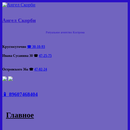
Skip
to
content
Ангел Скорби
Ритуальное агентство Кострома
Круглосуточно
☎ 30-10-93
Ивана Сусанина 30
☎
47-25-75
Островского 36а
☎
47-02-24
📱 89607468404
Главное