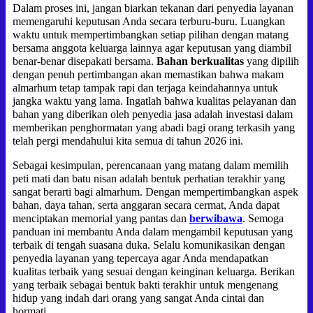
Dalam proses ini, jangan biarkan tekanan dari penyedia layanan
memengaruhi keputusan Anda secara terburu-buru. Luangkan
waktu untuk mempertimbangkan setiap pilihan dengan matang
bersama anggota keluarga lainnya agar keputusan yang diambil
benar-benar disepakati bersama.
Bahan berkualitas
yang dipilih
dengan penuh pertimbangan akan memastikan bahwa makam
almarhum tetap tampak rapi dan terjaga keindahannya untuk
jangka waktu yang lama. Ingatlah bahwa kualitas pelayanan dan
bahan yang diberikan oleh penyedia jasa adalah investasi dalam
memberikan penghormatan yang abadi bagi orang terkasih yang
telah pergi mendahului kita semua di tahun 2026 ini.
Sebagai kesimpulan, perencanaan yang matang dalam memilih
peti mati dan batu nisan adalah bentuk perhatian terakhir yang
sangat berarti bagi almarhum. Dengan mempertimbangkan aspek
bahan, daya tahan, serta anggaran secara cermat, Anda dapat
menciptakan memorial yang pantas dan
berwibawa
. Semoga
panduan ini membantu Anda dalam mengambil keputusan yang
terbaik di tengah suasana duka. Selalu komunikasikan dengan
penyedia layanan yang tepercaya agar Anda mendapatkan
kualitas terbaik yang sesuai dengan keinginan keluarga. Berikan
yang terbaik sebagai bentuk bakti terakhir untuk mengenang
hidup yang indah dari orang yang sangat Anda cintai dan
hormati.