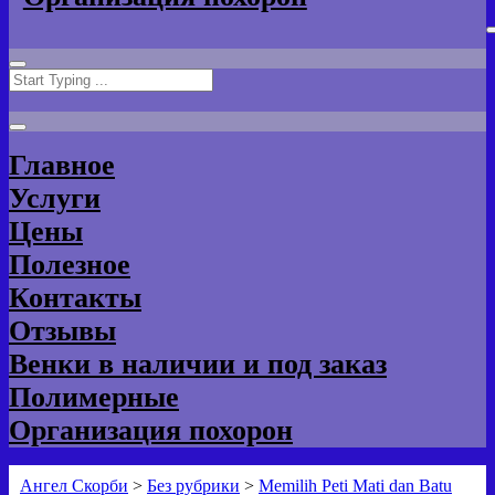
Search
for:
Главное
Услуги
Цены
Полезное
Контакты
Отзывы
Венки в наличии и под заказ
Полимерные
Организация похорон
Ангел Скорби
>
Без рубрики
>
Memilih Peti Mati dan Batu