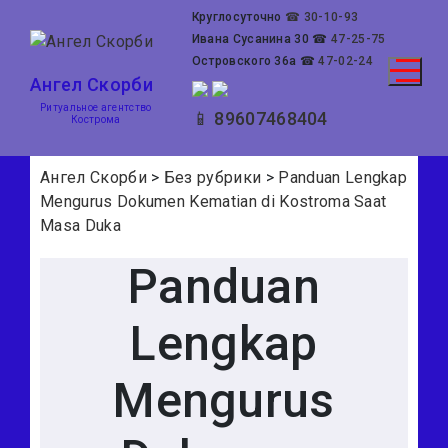
Skip
Круглосуточно
☎ 30-10-93
to
Ивана Сусанина 30
☎
47-25-75
content
Островского 36а
☎
47-02-24
Ангел Скорби
Ритуальное агентство
📱 89607468404
Кострома
Ангел Скорби
>
Без рубрики
>
Panduan Lengkap
Mengurus Dokumen Kematian di Kostroma Saat
Masa Duka
Panduan
Lengkap
Mengurus